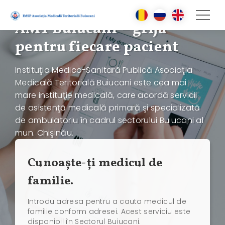
AMT Buiucani – grijă
pentru fiecare pacient
Instituţia Medico-Sanitară Publică Asociaţia
Medicală Teritorială Buiucani este cea mai
mare instituţie medicală, care acordă servicii
de asistenţă medicală primară şi specializată
de ambulatoriu în cadrul sectorului Buiucani al
mun. Chişinău.
Cunoaşte-ți medicul de
familie.
Introdu adresa pentru a cauta medicul de
familie conform adresei. Acest serviciu este
disponibil în Sectorul Buiucani.