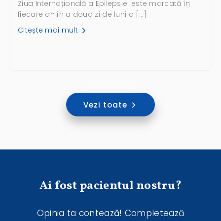
Ziua Internațională a Epilepsiei este marcată în
fiecare an în a doua zi de luni a […]
Citește mai mult
Vezi toate
Ai fost pacientul nostru?
Opinia ta conteaz
ă
! Completează