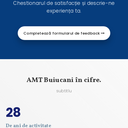
Chestionarul de satisfacție și descrie-ne
experiența ta.
Completează formularul de feedback
AMT Buiucani în cifre.
subtitlu
28
De ani de activitate