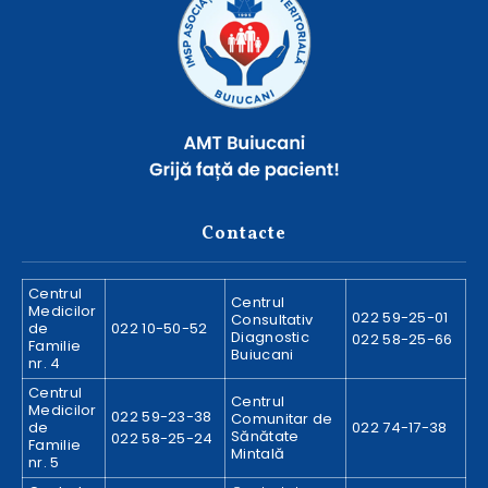
Contacte
Centrul
Centrul
Medicilor
022 59-25-01
Consultativ
de
022 10-50-52
Diagnostic
022 58-25-66
Familie
Buiucani
nr. 4
Centrul
Centrul
Medicilor
022 59-23-38
Comunitar de
de
022 74-17-38
Sănătate
022 58-25-24
Familie
Mintală
nr. 5