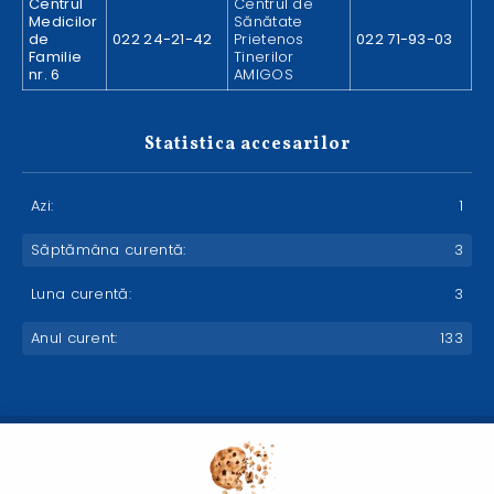
Centrul
Centrul de
Medicilor
Sănătate
de
022 24-21-42
Prietenos
022 71-93-03
Familie
Tinerilor
nr. 6
AMIGOS
Statistica accesarilor
Azi:
1
Săptămâna curentă:
3
Luna curentă:
3
Anul curent:
133
© 2026 Instituția Medico-Sanitară Publică Asociația Medicală
Teritorială - Toate drepturile rezervate.